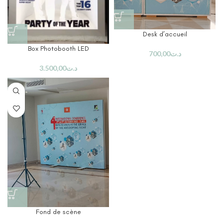
Desk d’accueil
Box Photobooth LED
700,00
د.ت
3.500,00
د.ت
Fond de scène